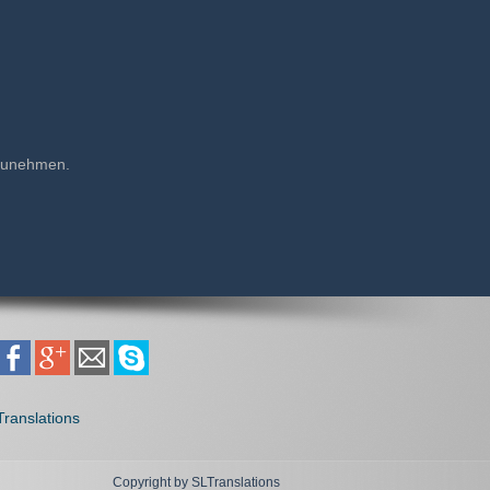
ilzunehmen.
Copyright by SLTranslations