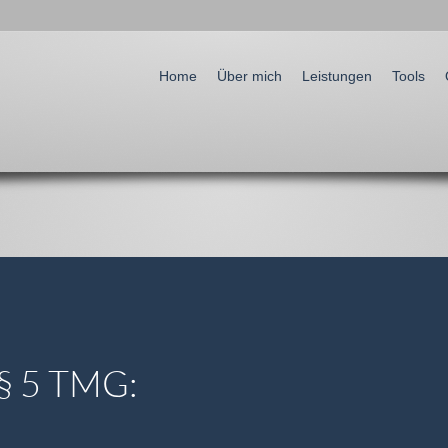
Go to:
Home
Über mich
Leistungen
Tools
§ 5 TMG: